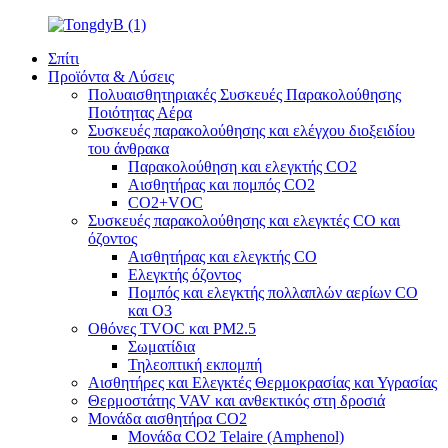
Σπίτι
Προϊόντα & Λύσεις
Πολυαισθητηριακές Συσκευές Παρακολούθησης
Ποιότητας Αέρα
Συσκευές παρακολούθησης και ελέγχου διοξειδίου
του άνθρακα
Παρακολούθηση και ελεγκτής CO2
Αισθητήρας και πομπός CO2
CO2+VOC
Συσκευές παρακολούθησης και ελεγκτές CO και
όζοντος
Αισθητήρας και ελεγκτής CO
Ελεγκτής όζοντος
Πομπός και ελεγκτής πολλαπλών αερίων CO
και O3
Οθόνες TVOC και PM2.5
Σωματίδια
Τηλεοπτική εκπομπή
Αισθητήρες και Ελεγκτές Θερμοκρασίας και Υγρασίας
Θερμοστάτης VAV και ανθεκτικός στη δροσιά
Μονάδα αισθητήρα CO2
Μονάδα CO2 Telaire (Amphenol)