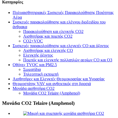
Κατηγορίες
Πολυαισθητηριακές Συσκευές Παρακολούθησης Ποιότητας
Αέρα
Συσκευές παρακολούθησης και ελέγχου διοξειδίου του
άνθρακα
Παρακολούθηση και ελεγκτής CO2
Αισθητήρας και πομπός CO2
CO2+VOC
Συσκευές παρακολούθησης και ελεγκτές CO και όζοντος
Αισθητήρας και ελεγκτής CO
Ελεγκτής όζοντος
Πομπός και ελεγκτής πολλαπλών αερίων CO και O3
Οθόνες TVOC και PM2.5
Σωματίδια
Τηλεοπτική εκπομπή
Αισθητήρες και Ελεγκτές Θερμοκρασίας και Υγρασίας
Θερμοστάτης VAV και ανθεκτικός στη δροσιά
Μονάδα αισθητήρα CO2
Μονάδα CO2 Telaire (Amphenol)
Μονάδα CO2 Telaire (Amphenol)