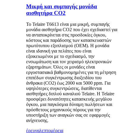
Μικρή και συμπαγής μονάδα
αισθητήρα CO2
Το Telaire T6613 είναι μια μικρή, συμπαγής
μονάδα αισθητήρα CO2 που έχει σχεδιαστεί για
να ανταποκρίνεται στις προσδοκίες όγκου,
κόστους και παράδοσης των κατασκευαστών
πρωτότυπου εξοπλισμού (OEM). Η μονάδα
είναι ιδανική για πελάτες που είναι
εξοικειωμένοι με το σχεδιασμό, την
ενσωμάτωση και τον χειρισμό ηλεκτρονικών
εξαρτημάτων. Όλες οι μονάδες είναι
εργοστασιακά βαθμονομημένες για τη μέτρηση
επιπέδων συγκέντρωσης διοξειδίου του
άνθρακα (CO2) έως 2000 και 5000 ppm. Για
υψηλότερες συγκεντρώσεις, διατίθενται
αισθητήρες διπλού καναλιού Telaire. Η Telaire
προσφέρει δυνατότητες κατασκευής μεγάλου
όγκου, μια παγκόσμια δύναμη πωλήσεων και
πρόσθετους μηχανικούς πόρους για την
υποστήριξη των αναγκών σας σε εφαρμογές
ανίχνευσης.
έρευνα
λεπτομέρεια