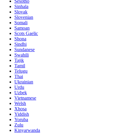
Sesotho
Sinhala
Slovak
Slovenian
Somali
Samoan
Scots Gaelic
Shona
Sindhi
Sundanese
Swahili
Tajik
Tamil
Telugu
Thai
Ukrainian
Urdu
Uzbek
Vietnamese
Welsh
Xhosa
Yiddish
Yoruba
Zulu
Kinyarwanda