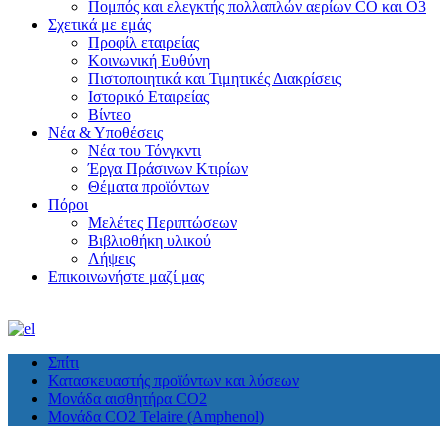
Πομπός και ελεγκτής πολλαπλών αερίων CO και O3
Σχετικά με εμάς
Προφίλ εταιρείας
Κοινωνική Ευθύνη
Πιστοποιητικά και Τιμητικές Διακρίσεις
Ιστορικό Εταιρείας
Βίντεο
Νέα & Υποθέσεις
Νέα του Τόνγκντι
Έργα Πράσινων Κτιρίων
Θέματα προϊόντων
Πόροι
Μελέτες Περιπτώσεων
Βιβλιοθήκη υλικού
Λήψεις
Επικοινωνήστε μαζί μας
Σπίτι
Κατασκευαστής προϊόντων και λύσεων
Μονάδα αισθητήρα CO2
Μονάδα CO2 Telaire (Amphenol)