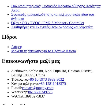
Πολυαισθητηριακές Συσκευές Παρακολούθησης Ποιότητας
Αέρα
Συσκευές παρακολούθησης και ελέγχου διοξειδίου του
άνθρακα
Όζον / CO / TVOC / PM2.5 Monitor / Controller
Αισθητήρες και Ελεγκτές Θερμοκρασίας και Υγρασίας
Πόροι
Λήψεις
Μελέτη περίπτωσης για το Πράσινο Κτίριο
Επικοινωνήστε μαζί μας
Διεύθυνση:
Κτίριο #8, No.9 Dijin Rd, Haidian District,
Beijing 100095, China
Τηλέφωνο:
+86 10 5973 8939-8032
Κινητό τηλέφωνο:
+86 15811018575
E-mail:
contact@tongdy.com
WhatsApp:
8618680749775
WeChat:
18910275837