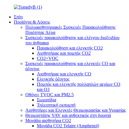
Σπίτι
Προϊόντα & Λύσεις
Πολυαισθητηριακές Συσκευές Παρακολούθησης
Ποιότητας Αέρα
Συσκευές παρακολούθησης και ελέγχου διοξειδίου
του άνθρακα
Παρακολούθηση και ελεγκτής CO2
Αισθητήρας και πομπός CO2
CO2+VOC
Συσκευές παρακολούθησης και ελεγκτές CO και
όζοντος
Αισθητήρας και ελεγκτής CO
Ελεγκτής όζοντος
Πομπός και ελεγκτής πολλαπλών αερίων CO
και O3
Οθόνες TVOC και PM2.5
Σωματίδια
Τηλεοπτική εκπομπή
Αισθητήρες και Ελεγκτές Θερμοκρασίας και Υγρασίας
Θερμοστάτης VAV και ανθεκτικός στη δροσιά
Μονάδα αισθητήρα CO2
Μονάδα CO2 Telaire (Amphenol)