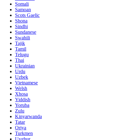
Somali
Samoan
Scots Gaelic
Shona
Sindhi
Sundanese
Swahili
Tajik
Tamil
Telugu
Thai
Ukrainian
Urdu
Uzbek
Vietnamese
Welsh
Xhosa
Yiddish
Yoruba
Zulu
Kinyarwanda
Tatar
Oriya
Turkmen
Uyghur