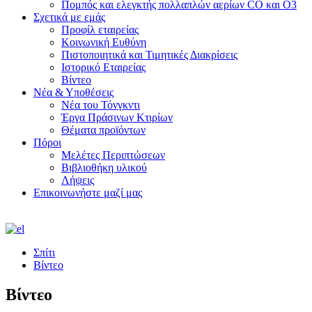
Πομπός και ελεγκτής πολλαπλών αερίων CO και O3
Σχετικά με εμάς
Προφίλ εταιρείας
Κοινωνική Ευθύνη
Πιστοποιητικά και Τιμητικές Διακρίσεις
Ιστορικό Εταιρείας
Βίντεο
Νέα & Υποθέσεις
Νέα του Τόνγκντι
Έργα Πράσινων Κτιρίων
Θέματα προϊόντων
Πόροι
Μελέτες Περιπτώσεων
Βιβλιοθήκη υλικού
Λήψεις
Επικοινωνήστε μαζί μας
Σπίτι
Βίντεο
Βίντεο