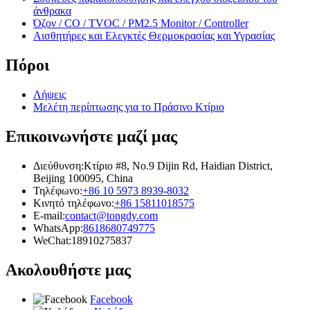
άνθρακα
Όζον / CO / TVOC / PM2.5 Monitor / Controller
Αισθητήρες και Ελεγκτές Θερμοκρασίας και Υγρασίας
Πόροι
Λήψεις
Μελέτη περίπτωσης για το Πράσινο Κτίριο
Επικοινωνήστε μαζί μας
Διεύθυνση:
Κτίριο #8, No.9 Dijin Rd, Haidian District,
Beijing 100095, China
Τηλέφωνο:
+86 10 5973 8939-8032
Κινητό τηλέφωνο:
+86 15811018575
E-mail:
contact@tongdy.com
WhatsApp:
8618680749775
WeChat:
18910275837
Ακολουθήστε μας
Facebook