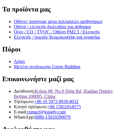
Τα προϊόντα μας
Οθόνες ποιότητας αέρα πολλαπλών αισθητήρων
Οθόνη / ελεγκτής διοξειδίου του άνθρακα
Όζον / CO / TVOC / Οθόνη PM2.5 / Ελεγκτής
Ελεγκτής / πομπός θερμοκρασίας και υγρασίας
Πόροι
Λήψη
Μελέτη περίπτωσης Green Building
Επικοινωνήστε μαζί μας
Διεύθυνση:
Κτίριο #8, No.9 Dijin Rd, Haidian District,
Beijing 100095, China
Τηλέφωνο:
+86 10 5973 8939-8032
Κινητό τηλέφωνο:
+86 15811018575
E-mail:
contact@tongdy.com
WhatsApp:
0086-15010290079