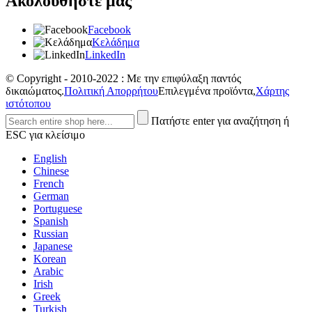
Ακολουθήστε μας
Facebook
Κελάδημα
LinkedIn
© Copyright - 2010-2022 : Με την επιφύλαξη παντός
δικαιώματος.
Πολιτική Απορρήτου
Επιλεγμένα προϊόντα,
Χάρτης
ιστότοπου
Πατήστε enter για αναζήτηση ή
ESC για κλείσιμο
English
Chinese
French
German
Portuguese
Spanish
Russian
Japanese
Korean
Arabic
Irish
Greek
Turkish