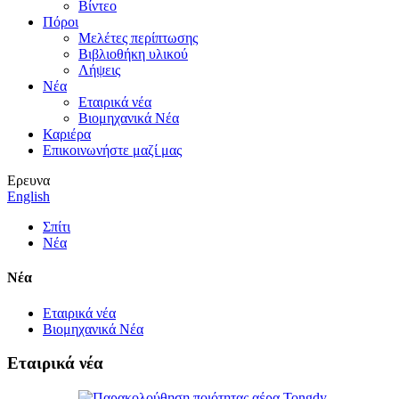
Βίντεο
Πόροι
Μελέτες περίπτωσης
Βιβλιοθήκη υλικού
Λήψεις
Νέα
Εταιρικά νέα
Βιομηχανικά Νέα
Καριέρα
Επικοινωνήστε μαζί μας
Ερευνα
English
Σπίτι
Νέα
Νέα
Εταιρικά νέα
Βιομηχανικά Νέα
Εταιρικά νέα