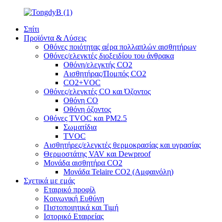
Σπίτι
Προϊόντα & Λύσεις
Οθόνες ποιότητας αέρα πολλαπλών αισθητήρων
Οθόνες/ελεγκτές διοξειδίου του άνθρακα
Οθόνη/ελεγκτής CO2
Αισθητήρας/Πομπός CO2
CO2+VOC
Οθόνες/ελεγκτές CO και Όζοντος
Οθόνη CO
Οθόνη όζοντος
Οθόνες TVOC και PM2.5
Σωματίδια
TVOC
Αισθητήρες/ελεγκτές θερμοκρασίας και υγρασίας
Θερμοστάτης VAV και Dewproof
Μονάδα αισθητήρα CO2
Μονάδα Telaire CO2 (Αμφαινόλη)
Σχετικά με εμάς
Εταιρικό προφίλ
Κοινωνική Ευθύνη
Πιστοποιητικά και Τιμή
Ιστορικό Εταιρείας