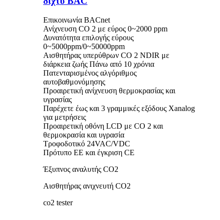
δίχτυ BAC
Επικοινωνία BACnet
Ανίχνευση CO 2 με εύρος 0~2000 ppm
Δυνατότητα επιλογής εύρους
0~5000ppm/0~50000ppm
Αισθητήρας υπερύθρων CO 2 NDIR με
διάρκεια ζωής Πάνω από 10 χρόνια
Πατενταρισμένος αλγόριθμος
αυτοβαθμονόμησης
Προαιρετική ανίχνευση θερμοκρασίας και
υγρασίας
Παρέχετε έως και 3 γραμμικές εξόδους Xanalog
για μετρήσεις
Προαιρετική οθόνη LCD με CO 2 και
θερμοκρασία και υγρασία
Τροφοδοτικό 24VAC/VDC
Πρότυπο ΕΕ και έγκριση CE
Έξυπνος αναλυτής CO2
Αισθητήρας ανιχνευτή CO2
co2 tester