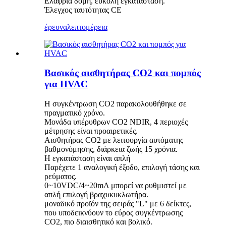
Ελαφριά δομή, εύκολη εγκατάσταση.
Έλεγχος ταυτότητας CE
έρευνα
λεπτομέρεια
Βασικός αισθητήρας CO2 και πομπός
για HVAC
Η συγκέντρωση CO2 παρακολουθήθηκε σε
πραγματικό χρόνο.
Μονάδα υπέρυθρων CO2 NDIR, 4 περιοχές
μέτρησης είναι προαιρετικές.
Αισθητήρας CO2 με λειτουργία αυτόματης
βαθμονόμησης, διάρκεια ζωής 15 χρόνια.
Η εγκατάσταση είναι απλή
Παρέχετε 1 αναλογική έξοδο, επιλογή τάσης και
ρεύματος.
0~10VDC/4~20mA μπορεί να ρυθμιστεί με
απλή επιλογή βραχυκυκλωτήρα.
μοναδικό προϊόν της σειράς "L" με 6 δείκτες,
που υποδεικνύουν το εύρος συγκέντρωσης
CO2, πιο διαισθητικό και βολικό.