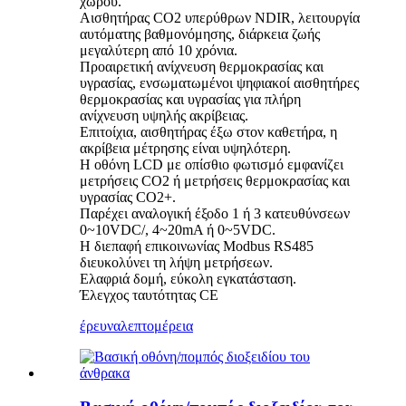
χώρου.
Αισθητήρας CO2 υπερύθρων NDIR, λειτουργία
αυτόματης βαθμονόμησης, διάρκεια ζωής
μεγαλύτερη από 10 χρόνια.
Προαιρετική ανίχνευση θερμοκρασίας και
υγρασίας, ενσωματωμένοι ψηφιακοί αισθητήρες
θερμοκρασίας και υγρασίας για πλήρη
ανίχνευση υψηλής ακρίβειας.
Επιτοίχια, αισθητήρας έξω στον καθετήρα, η
ακρίβεια μέτρησης είναι υψηλότερη.
Η οθόνη LCD με οπίσθιο φωτισμό εμφανίζει
μετρήσεις CO2 ή μετρήσεις θερμοκρασίας και
υγρασίας CO2+.
Παρέχει αναλογική έξοδο 1 ή 3 κατευθύνσεων
0~10VDC/, 4~20mA ή 0~5VDC.
Η διεπαφή επικοινωνίας Modbus RS485
διευκολύνει τη λήψη μετρήσεων.
Ελαφριά δομή, εύκολη εγκατάσταση.
Έλεγχος ταυτότητας CE
έρευνα
λεπτομέρεια