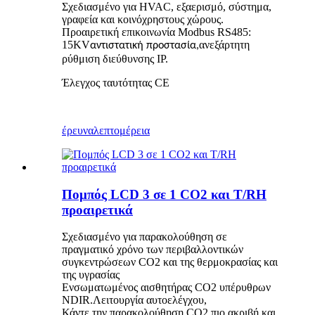
Σχεδιασμένο για HVAC, εξαερισμό, σύστημα,
γραφεία και κοινόχρηστους χώρους.
Προαιρετική επικοινωνία Modbus RS485:
15KV
ανεξάρτητη
αντιστατική προστασία,
ρύθμιση διεύθυνσης IP.
Έλεγχος ταυτότητας CE
έρευνα
λεπτομέρεια
Πομπός LCD 3 σε 1 CO2 και T/RH
προαιρετικά
Σχεδιασμένο για παρακολούθηση σε
πραγματικό χρόνο των περιβαλλοντικών
συγκεντρώσεων CO2 και της θερμοκρασίας και
της υγρασίας
Ενσωματωμένος αισθητήρας CO2 υπέρυθρων
NDIR.Λειτουργία αυτοελέγχου,
Κάντε την παρακολούθηση CO2 πιο ακριβή και