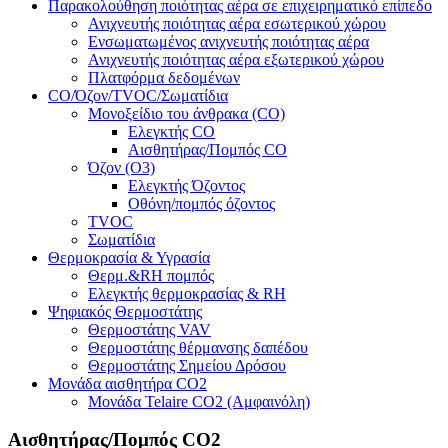
Παρακολούθηση ποιότητας αέρα σε επιχειρηματικό επίπεδο
Ανιχνευτής ποιότητας αέρα εσωτερικού χώρου
Ενσωματωμένος ανιχνευτής ποιότητας αέρα
Ανιχνευτής ποιότητας αέρα εξωτερικού χώρου
Πλατφόρμα δεδομένων
CO/Όζον/TVOC/Σωματίδια
Μονοξείδιο του άνθρακα (CO)
Ελεγκτής CO
Αισθητήρας/Πομπός CO
Όζον (O3)
Ελεγκτής Όζοντος
Οθόνη/πομπός όζοντος
TVOC
Σωματίδια
Θερμοκρασία & Υγρασία
Θερμ.&RH πομπός
Ελεγκτής θερμοκρασίας & RH
Ψηφιακός Θερμοστάτης
Θερμοστάτης VAV
Θερμοστάτης θέρμανσης δαπέδου
Θερμοστάτης Σημείου Δρόσου
Μονάδα αισθητήρα CO2
Μονάδα Telaire CO2 (Αμφαινόλη)
Αισθητήρας/Πομπός CO2