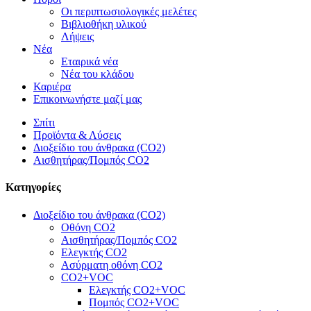
Οι περιπτωσιολογικές μελέτες
Βιβλιοθήκη υλικού
Λήψεις
Νέα
Εταιρικά νέα
Νέα του κλάδου
Καριέρα
Επικοινωνήστε μαζί μας
Σπίτι
Προϊόντα & Λύσεις
Διοξείδιο του άνθρακα (CO2)
Αισθητήρας/Πομπός CO2
Κατηγορίες
Διοξείδιο του άνθρακα (CO2)
Οθόνη CO2
Αισθητήρας/Πομπός CO2
Ελεγκτής CO2
Ασύρματη οθόνη CO2
CO2+VOC
Ελεγκτής CO2+VOC
Πομπός CO2+VOC