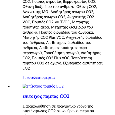
CO2
,
Πομπός υγρασίας θερμοκρασίας CO2
,
Οθόνη διοξειδίου του άνθρακα
,
Οθόνη CO2
,
Ανιχνευτής IAQ
,
Αισθητήρας αγωγού CO2
,
Αισθητήρας αγωγού CO2
,
Ανιχνευτής CO2
VOC
,
Πομπός CO2 και TVOC
,
Μετρητής
ποιότητας αέρα
,
Μετρητής διοξειδίου του
άνθρακα
,
Πομπός διοξειδίου του άνθρακα
,
Μετρητής CO2 Plus VOC
,
Ανιχνευτής διοξειδίου
του άνθρακα
,
Αισθητήρας διοξειδίου του
άνθρακα
,
Αισθητήρας ποιότητας αέρα
αεραγωγού
,
Τοποθέτηση αγωγού
,
Αισθητήρας
CO2
,
Πομπός CO2 Plus VOC
,
Τοποθέτηση
πομπού CO2 σε αγωγό
,
Εξωτερικός αισθητήρας
CO2
έρευνα
λεπτομέρεια
επίτοιχος πομπός CO2
Παρακολούθηση σε πραγματικό χρόνο της
συγκέντρωσης CO2 στον αέρα εσωτερικού