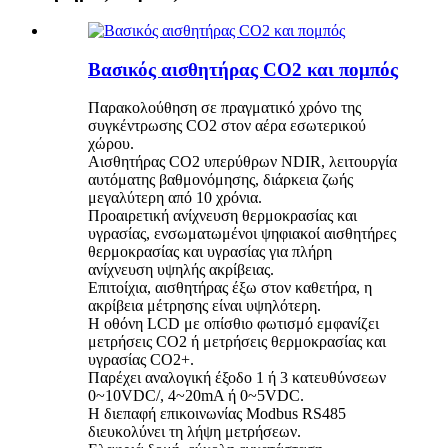
Βασικός αισθητήρας CO2 και πομπός
Παρακολούθηση σε πραγματικό χρόνο της
συγκέντρωσης CO2 στον αέρα εσωτερικού
χώρου.
Αισθητήρας CO2 υπερύθρων NDIR, λειτουργία
αυτόματης βαθμονόμησης, διάρκεια ζωής
μεγαλύτερη από 10 χρόνια.
Προαιρετική ανίχνευση θερμοκρασίας και
υγρασίας, ενσωματωμένοι ψηφιακοί αισθητήρες
θερμοκρασίας και υγρασίας για πλήρη
ανίχνευση υψηλής ακρίβειας.
Επιτοίχια, αισθητήρας έξω στον καθετήρα, η
ακρίβεια μέτρησης είναι υψηλότερη.
Η οθόνη LCD με οπίσθιο φωτισμό εμφανίζει
μετρήσεις CO2 ή μετρήσεις θερμοκρασίας και
υγρασίας CO2+.
Παρέχει αναλογική έξοδο 1 ή 3 κατευθύνσεων
0~10VDC/, 4~20mA ή 0~5VDC.
Η διεπαφή επικοινωνίας Modbus RS485
διευκολύνει τη λήψη μετρήσεων.