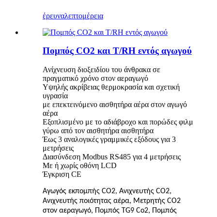
έρευνα
λεπτομέρεια
Πομπός CO2 και T/RH εντός αγωγού
Ανίχνευση διοξειδίου του άνθρακα σε
πραγματικό χρόνο στον αεραγωγό
Υψηλής ακρίβειας θερμοκρασία και σχετική
υγρασία
με επεκτεινόμενο αισθητήρα αέρα στον αγωγό
αέρα
Εξοπλισμένο με το αδιάβροχο και πορώδες φιλμ
γύρω από τον αισθητήρα αισθητήρα
Έως 3 αναλογικές γραμμικές εξόδους για 3
μετρήσεις
Διασύνδεση Modbus RS485 για 4 μετρήσεις
Με ή χωρίς οθόνη LCD
Έγκριση CE
Αγωγός εκπομπής CO2
,
Ανιχνευτής CO2
,
Ανιχνευτής ποιότητας αέρα
,
Μετρητής CO2
στον αεραγωγό
,
Πομπός TG9 Co2
,
Πομπός