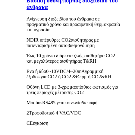
Βασική οθόνη/πομπός διοξειδίου του
άνθρακα
Ανίχνευση διοξειδίου του άνθρακα σε
πραγματικό χρόνο και προαιρετική θερμοκρασία
και υγρασία
NDIR υπέρυθρες CO
2
αισθητήρας με
πατενταρισμένη αυτοβαθμονόμηση
Έως 10 χρόνια διάρκεια ζωής αισθητήρα CO2
και μεγαλύτερος αισθητήρας T&RH
Ενα ή δύο
0~10VDC
/4~20mA
γραμμική
έξοδο
s
για CO2 ή CO2 &Θερμ.ή CO2&RH
Οθόνη LCD με
3-χρωμα
οπίσθιος φωτισμός για
τρεις περιοχές μέτρησης CO2
Modbus
RS485 γ
επικοινωνία
διεπαφή
2
Τροφοδοτικό 4 VAC/VDC
C
E
έγκριση