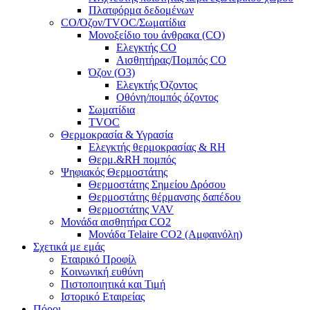
Πλατφόρμα δεδομένων
CO/Όζον/TVOC/Σωματίδια
Μονοξείδιο του άνθρακα (CO)
Ελεγκτής CO
Αισθητήρας/Πομπός CO
Όζον (O3)
Ελεγκτής Όζοντος
Οθόνη/πομπός όζοντος
Σωματίδια
TVOC
Θερμοκρασία & Υγρασία
Ελεγκτής θερμοκρασίας & RH
Θερμ.&RH πομπός
Ψηφιακός Θερμοστάτης
Θερμοστάτης Σημείου Δρόσου
Θερμοστάτης θέρμανσης δαπέδου
Θερμοστάτης VAV
Μονάδα αισθητήρα CO2
Μονάδα Telaire CO2 (Αμφαινόλη)
Σχετικά με εμάς
Εταιρικό Προφίλ
Κοινωνική ευθύνη
Πιστοποιητικά και Τιμή
Ιστορικό Εταιρείας
Πόροι