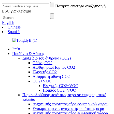
Πατήστε enter για αναζήτηση ή
ESC για κλείσιμο
English
Chinese
Spanish
Σπίτι
Προϊόντα & Λύσεις
Διοξείδιο του άνθρακα (CO2)
Οθόνη CO2
Αισθητήρας/Πομπός CO2
Ελεγκτής CO2
Ασύρματη οθόνη CO2
CO2+VOC
Ελεγκτής CO2+VOC
Πομπός CO2+VOC
Παρακολούθηση ποιότητας αέρα σε επιχειρηματικό
επίπεδο
Ανιχνευτής ποιότητας αέρα εσωτερικού χώρου
Ενσωματωμένος ανιχνευτής ποιότητας αέρα
Ανιχνευτής ποιότητας αέρα εξωτερικού χώρου