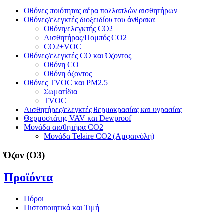
Οθόνες ποιότητας αέρα πολλαπλών αισθητήρων
Οθόνες/ελεγκτές διοξειδίου του άνθρακα
Οθόνη/ελεγκτής CO2
Αισθητήρας/Πομπός CO2
CO2+VOC
Οθόνες/ελεγκτές CO και Όζοντος
Οθόνη CO
Οθόνη όζοντος
Οθόνες TVOC και PM2.5
Σωματίδια
TVOC
Αισθητήρες/ελεγκτές θερμοκρασίας και υγρασίας
Θερμοστάτης VAV και Dewproof
Μονάδα αισθητήρα CO2
Μονάδα Telaire CO2 (Αμφαινόλη)
Όζον (O3)
Προϊόντα
Πόροι
Πιστοποιητικά και Τιμή