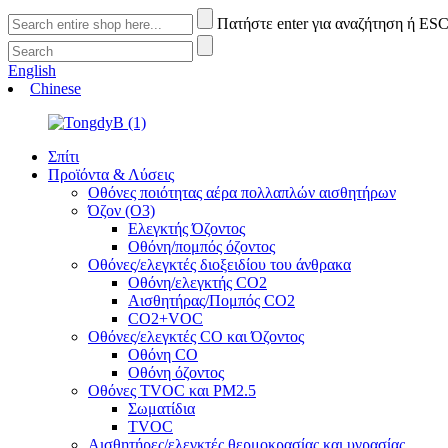
Πατήστε enter για αναζήτηση ή ESC
English
Chinese
Σπίτι
Προϊόντα & Λύσεις
Οθόνες ποιότητας αέρα πολλαπλών αισθητήρων
Όζον (O3)
Ελεγκτής Όζοντος
Οθόνη/πομπός όζοντος
Οθόνες/ελεγκτές διοξειδίου του άνθρακα
Οθόνη/ελεγκτής CO2
Αισθητήρας/Πομπός CO2
CO2+VOC
Οθόνες/ελεγκτές CO και Όζοντος
Οθόνη CO
Οθόνη όζοντος
Οθόνες TVOC και PM2.5
Σωματίδια
TVOC
Αισθητήρες/ελεγκτές θερμοκρασίας και υγρασίας