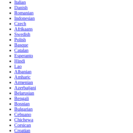
Italian
Danish
Romanian
Indonesian
Czech
Afrikaans
Swedish
Polish
Basque
Catalan
Esperanto
Hindi
Lao
Albanian
Amharic
Armenian
Azerbaijani
Belarusian
Bengali
Bosnian
Bulgarian
Cebuano
Chichewa
Corsican
Croatian