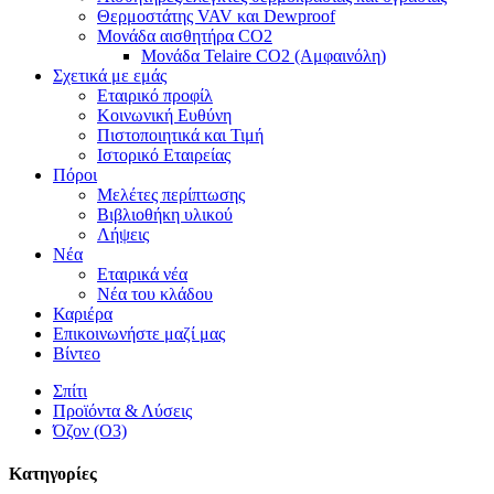
Θερμοστάτης VAV και Dewproof
Μονάδα αισθητήρα CO2
Μονάδα Telaire CO2 (Αμφαινόλη)
Σχετικά με εμάς
Εταιρικό προφίλ
Κοινωνική Ευθύνη
Πιστοποιητικά και Τιμή
Ιστορικό Εταιρείας
Πόροι
Μελέτες περίπτωσης
Βιβλιοθήκη υλικού
Λήψεις
Νέα
Εταιρικά νέα
Νέα του κλάδου
Καριέρα
Επικοινωνήστε μαζί μας
Βίντεο
Σπίτι
Προϊόντα & Λύσεις
Όζον (O3)
Κατηγορίες