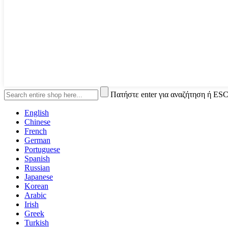
Πατήστε enter για αναζήτηση ή ESC
English
Chinese
French
German
Portuguese
Spanish
Russian
Japanese
Korean
Arabic
Irish
Greek
Turkish